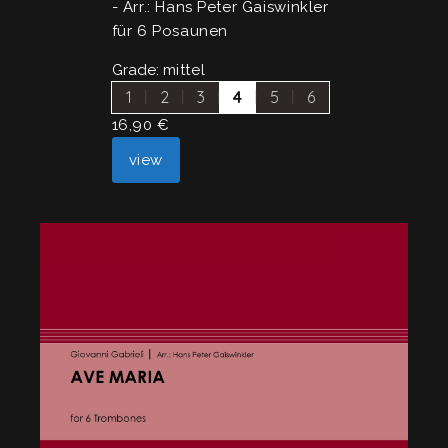
- Arr.: Hans Peter Gaiswinkler
für 6 Posaunen
Grade:
mittel
1
2
3
4
5
6
16,90
€
view