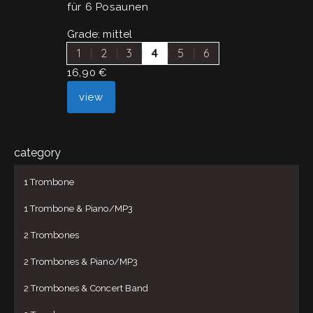
für 6 Posaunen
Grade:
mittel
1
2
3
4
5
6
16,90
€
view
category
1 Trombone
1 Trombone & Piano/MP3
2 Trombones
2 Trombones & Piano/MP3
2 Trombones & Concert Band