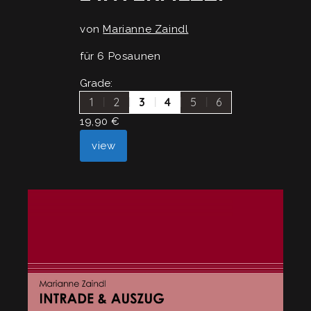
von
Marianne Zaindl
für 6 Posaunen
Grade:
1
2
3
4
5
6
19,90
€
view