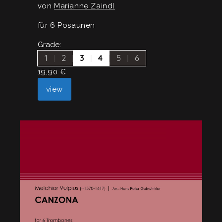
von
Marianne Zaindl
für 6 Posaunen
Grade:
1
2
3
4
5
6
19,90
€
view