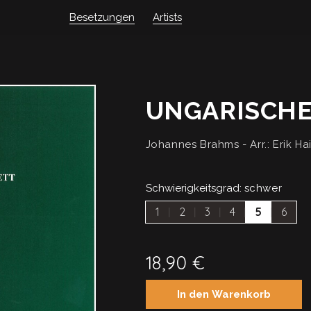
Artists
Besetzungen
UNGARISCHER
Johannes Brahms - Arr.: Erik Ha
Schwierigkeitsgrad:
schwer
1
2
3
4
5
6
18,90
€
In den Warenkorb