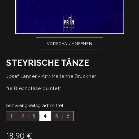
VORSCHAU ANSEHEN
STEYRISCHE TÄNZE
Josef Lanner - Arr.: Marianne Bruckner
für Blechbläserquintett
Schwierigkeitsgrad:
mittel
1
2
3
4
5
6
18,90
€