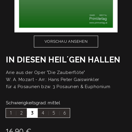
VORSCHAU ANSEHEN
IN DIESEN HEIL´GEN HALLEN
Arie aus der Oper "Die Zauberflöte"
W. A. Mozart - Arr.: Hans Peter Gaiswinkler
für 4 Posaunen bzw. 3 Posaunen & Euphonium
Schwierigkeitsgrad:
mittel
1
2
3
4
5
6
16,90
€