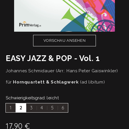
VORSCHAU ANSEHEN
EASY JAZZ & POP - Vol. 1
Johannes Schmidauer (Arr.: Hans Peter Gaiswinkler)
für
Hornquartett & Schlagwerk
(ad libitum)
Schwierigkeitsgrad:
leicht
1
2
3
4
5
6
17,90
€