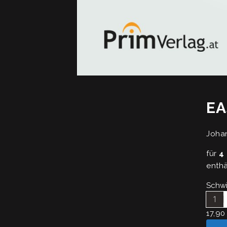
EA
Johan
für
4
enthä
Schwi
1
17,90