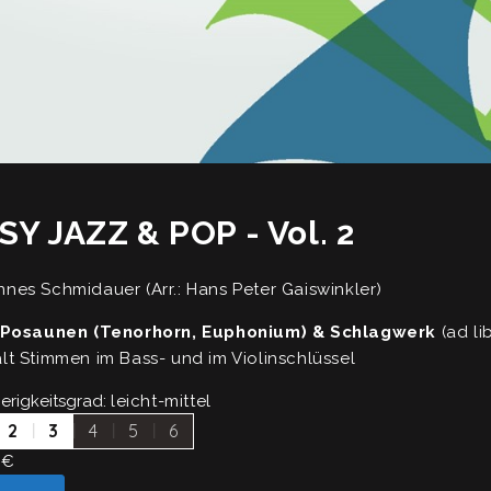
SY JAZZ & POP - Vol. 2
nes Schmidauer (Arr.: Hans Peter Gaiswinkler)
 Posaunen (Tenorhorn, Euphonium) & Schlagwerk
(ad li
lt Stimmen im Bass- und im Violinschlüssel
erigkeitsgrad:
leicht-mittel
2
3
4
5
6
€